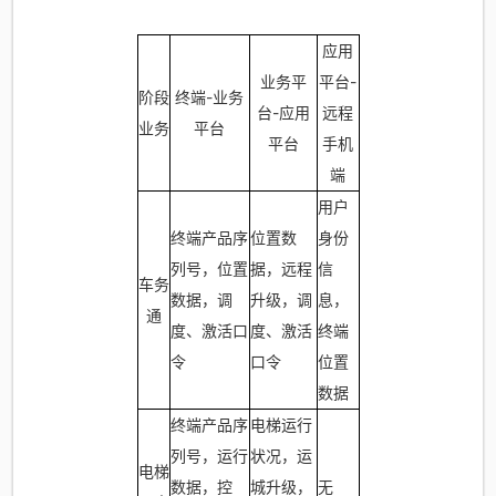
应用
业务平
平台-
阶段
终端-业务
台-应用
远程
业务
平台
平台
手机
端
用户
终端产品序
位置数
身份
列号，位置
据，远程
信
车务
数据，调
升级，调
息，
通
度、激活口
度、激活
终端
令
口令
位置
数据
终端产品序
电梯运行
列号，运行
状况，运
电梯
数据，控
城升级，
无