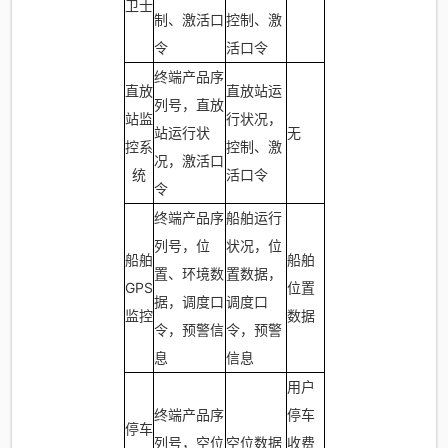
卫士
制、激活口
控制、激
令
活口令
终端产品序
直放
直放站运
列号，直放
站监
行状况，
站运行状
无
控系
控制、激
况，激活口
统
活口令
令
终端产品序
船舶运行
列号，位
状况，位
船舶
船舶
置、环境数
置数据，
GPS
位置
据，调度口
调度口
监控
数据
令，预警信
令，预警
息
信息
用户
终端产品序
停车
停车
列号，空位
空位数据
收费