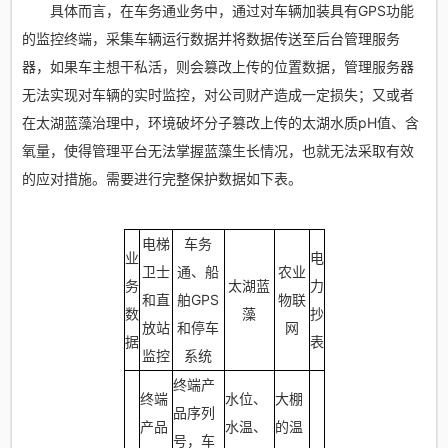
具体而言，在车务通业务中，通过对车辆加装具有GPS功能
的监控终端，采集车辆运行数据并将数据传送至后台管理服务
器，如果车主想干私活，则会篡改上传的位置数据，管理服务器
无法实现对车辆的实时监控，对公司财产造成一定损失；又或者
在太湖蓝藻治理中，环境破坏分子篡改上传的太湖水质pH值、含
氧量，使得管理平台无法掌握蓝藻生长情况，也就无法采取有效
的应对措施。需要进行完整保护数据如下表。
电梯
车务
业
电
卫士
通、船
农业
务
太湖蓝
力
和直
舶GPS
物联
数
藻
抄
放站
和停车
网
据
表
监控
系统
终端产
终端
水位、
大棚
品序列
产品
水温、
的温
号，车