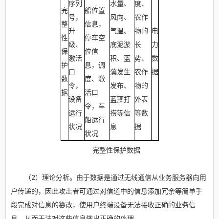
序列
水量、
度、
完
船位置
号，
风向、
农作
整
信息，
升
气温、
物的
电
性
停车空
级、
底泥淤
长
力
保
位信
激活
积、蓝
势、
数
护
息，调
口
藻发生
农作
据
数
度、激
令，
发布、
物的
据
活口
设备
蓝藻打
外表
令，车
运行
捞等信
等数
船运行
状况
息
据
状况
完整性保护数据
（2）理论分析。由于数据是通过无线通信从业务服务器向用
户传递的，因此攻击者可通过对信道中的信息添加冗余等简单手
段完成对信息的篡改，使用户终端设备无法接收正确的业务信
息，从而无法对这些信息做出正确的处理。