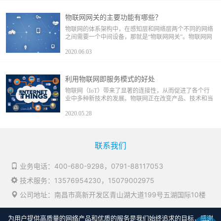
物联网网关的主要功能有哪些？
物联网的体系架构中，在感知层和网络层两个不同的网络
之间需要一个中间设备，那就是“物联网网关”。物联网网
关既可以用于广域网互连，也可以用于局域网互连。此外
2020.06.03
物联网网关还需要具备设备管理功能，运营商通过物联网
网关设备可以管理底层的各感知节点，了解各节点的相关
信息，并实现远程控制。
利用物联网即服务模式的好处
物联网（IoT）带来了显著的连接性，从而促进了各个行
业中多种新技术的发展。物联网正在改变产品、技术和当
今企业的运营方式。物联网和其他新技术的发展使我们能
2020.05.28
够以可扩展的方式设计商业模式，这就产生了物联网即服
务模式。
联系我们
业务电话：
400-680-9298
，
0791-88117053
技术服务：
13576954230
，
15079002975
公司地址：南昌市高新开发区青山湖大道199号五湖国际10楼
为用户提供高质量的网络产品和优质的服务是我们始终追求的目标，感谢