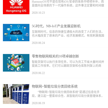
HarmonyOS可不是在现有iOS/安卓的体系中修修补补，而
是面向全场景的下一代操作系统，这件事注定要和时间做
朋友，伴随整个物联网行业同步成长
2020.10.23
5G时代，NB-IoT产业发展迎新机
互联网时代，信息的快捷互通极大的改变了人们的生活，
也大幅改变了原来的产业、经济发展模式，有效刺激我国
经济的增长，在互联网风口中，我国政府及时推出系列政
2020.06.24
策促进互联网产业和经济，使中国宽带普及率达到了国际
先进水平，也产生了百度、阿里、腾讯等一大批互联网龙
头企业，中国企业在全球前二十大互联网企业中占据了一
半席位。
零售物联网相关的10项卓越创新
智能货架可以执行多项任务，可以为员工节省大量时间并
提高工作效率。它们可以跟踪货架和仓库陈列架上的商
品，并在缺货时通知员工补货。不仅如此，这些智能货架
2020.06.22
还可以识别错放的物品，并帮助员工将它们放回原处。
物联网+智能垃圾分类回收系统
“物联网+智能垃圾分类回收系统”是通过信息化手
段，建立起一整套综合性、高智能的垃圾分类管理体系，
由运营服务+三大硬件设备（智能垃圾袋发放机、智能垃
2020.06.19
圾分类箱、智能垃圾分类可回收箱）+云服务平台+移动平
台组成。 物联网在垃圾处理中...