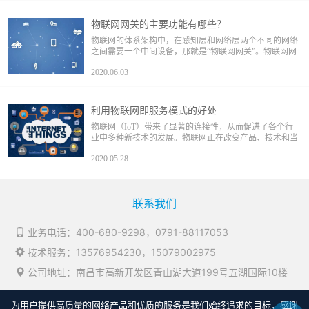
物联网网关的主要功能有哪些？
物联网的体系架构中，在感知层和网络层两个不同的网络
之间需要一个中间设备，那就是“物联网网关”。物联网网
关既可以用于广域网互连，也可以用于局域网互连。此外
2020.06.03
物联网网关还需要具备设备管理功能，运营商通过物联网
网关设备可以管理底层的各感知节点，了解各节点的相关
信息，并实现远程控制。
利用物联网即服务模式的好处
物联网（IoT）带来了显著的连接性，从而促进了各个行
业中多种新技术的发展。物联网正在改变产品、技术和当
今企业的运营方式。物联网和其他新技术的发展使我们能
2020.05.28
够以可扩展的方式设计商业模式，这就产生了物联网即服
务模式。
联系我们
业务电话：
400-680-9298
，
0791-88117053
技术服务：
13576954230
，
15079002975
公司地址：南昌市高新开发区青山湖大道199号五湖国际10楼
为用户提供高质量的网络产品和优质的服务是我们始终追求的目标，感谢