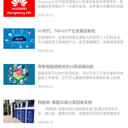
HarmonyOS可不是在现有iOS/安卓的体系中修修补补，而
是面向全场景的下一代操作系统，这件事注定要和时间做
朋友，伴随整个物联网行业同步成长
2020.10.23
5G时代，NB-IoT产业发展迎新机
互联网时代，信息的快捷互通极大的改变了人们的生活，
也大幅改变了原来的产业、经济发展模式，有效刺激我国
经济的增长，在互联网风口中，我国政府及时推出系列政
2020.06.24
策促进互联网产业和经济，使中国宽带普及率达到了国际
先进水平，也产生了百度、阿里、腾讯等一大批互联网龙
头企业，中国企业在全球前二十大互联网企业中占据了一
半席位。
零售物联网相关的10项卓越创新
智能货架可以执行多项任务，可以为员工节省大量时间并
提高工作效率。它们可以跟踪货架和仓库陈列架上的商
品，并在缺货时通知员工补货。不仅如此，这些智能货架
2020.06.22
还可以识别错放的物品，并帮助员工将它们放回原处。
物联网+智能垃圾分类回收系统
“物联网+智能垃圾分类回收系统”是通过信息化手
段，建立起一整套综合性、高智能的垃圾分类管理体系，
由运营服务+三大硬件设备（智能垃圾袋发放机、智能垃
2020.06.19
圾分类箱、智能垃圾分类可回收箱）+云服务平台+移动平
台组成。 物联网在垃圾处理中...